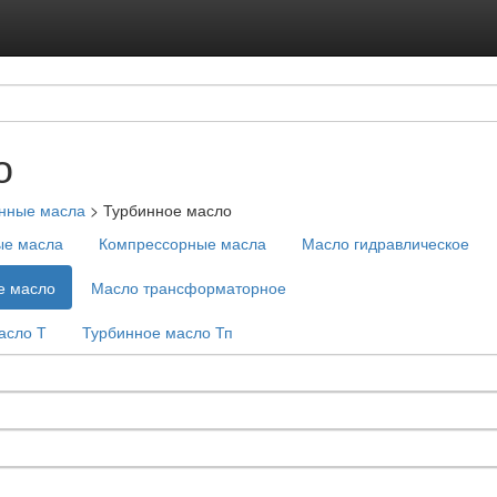
Подписка на ус
Реклама на с
о
нные масла
>
Турбинное масло
ые масла
Компрессорные масла
Масло гидравлическое
е масло
Масло трансформаторное
асло Т
Турбинное масло Тп