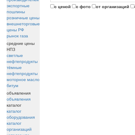
экспортные
с ценой
с фото
от организаций
пошлины
розничные цены
внешнеторговые
цены РФ
рынок газа
средние цены
НПЗ
светлые
нефтепродукты
тёмные
нефтепродукты
моторное масло
битум
объявления
объявления
каталог
каталог
оборудования
каталог
организаций