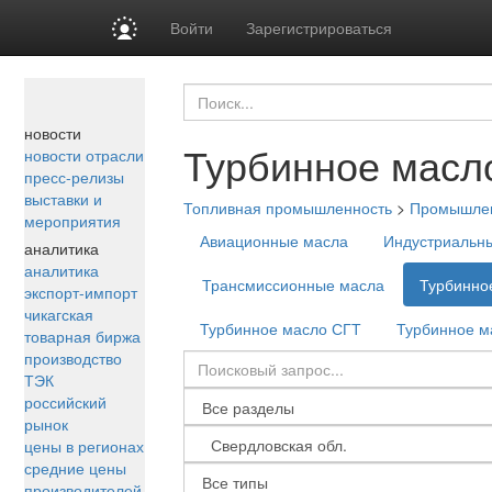
Войти
Зарегистрироваться
новости
Турбинное масл
новости отрасли
пресс-релизы
выставки и
Топливная промышленность
>
Промышле
мероприятия
Авиационные масла
Индустриальн
аналитика
аналитика
Трансмиссионные масла
Турбинно
экспорт-импорт
чикагская
Турбинное масло СГТ
Турбинное м
товарная биржа
производство
ТЭК
российский
рынок
цены в регионах
средние цены
производителей