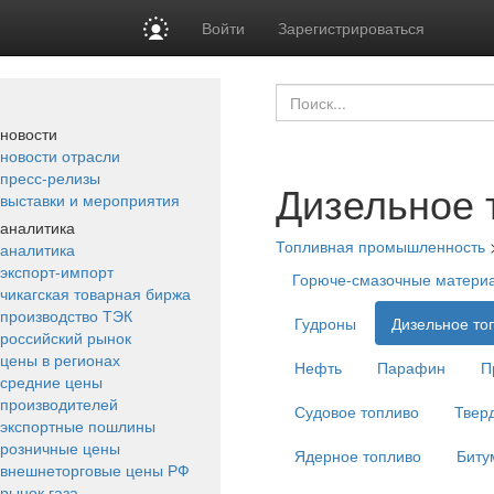
Войти
Зарегистрироваться
новости
новости отрасли
пресс-релизы
Дизельное 
выставки и мероприятия
аналитика
Топливная промышленность
аналитика
экспорт-импорт
Горюче-смазочные матери
чикагская товарная биржа
производство ТЭК
Гудроны
Дизельное то
российский рынок
цены в регионах
Нефть
Парафин
П
средние цены
производителей
Судовое топливо
Твер
экспортные пошлины
розничные цены
Ядерное топливо
Биту
внешнеторговые цены РФ
рынок газа