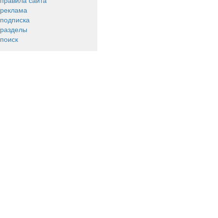
правила сайта
реклама
подписка
разделы
поиск