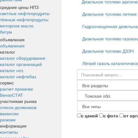
Дизельное топливо арктиче
средние цены НПЗ
светлые нефтепродукты
Дизельное топливо летнее
тёмные нефтепродукты
моторное масло
Гидроочищенная дизельна
битум
Дизельное топливо газоко
объявления
объявления
Дизельное топливо ДЗЭЧ
каталог
каталог оборудования
Лёгкий газоль каталитическ
каталог организаций
каталог нпз
каталог нефтебаз
сервис
расчет прокачки
БензоСТАТ
участникам рынка
список должников
вакансии
с ценой
с фото
от ор
резюме
информация
контакты