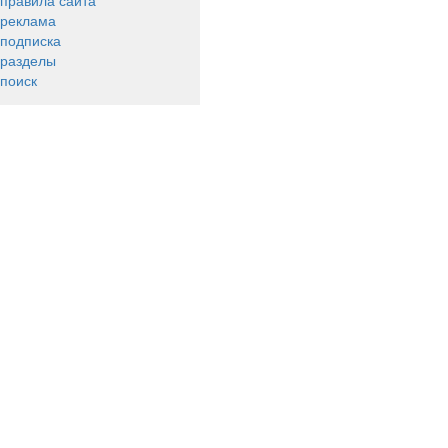
правила сайта
реклама
подписка
разделы
поиск