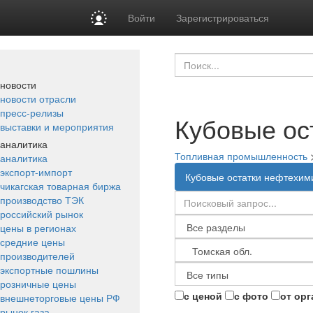
Войти
Зарегистрироваться
новости
новости отрасли
пресс-релизы
Кубовые ос
выставки и мероприятия
аналитика
Топливная промышленность
аналитика
экспорт-импорт
Кубовые остатки нефтехим
чикагская товарная биржа
производство ТЭК
российский рынок
цены в регионах
средние цены
производителей
экспортные пошлины
розничные цены
с ценой
с фото
от ор
внешнеторговые цены РФ
рынок газа