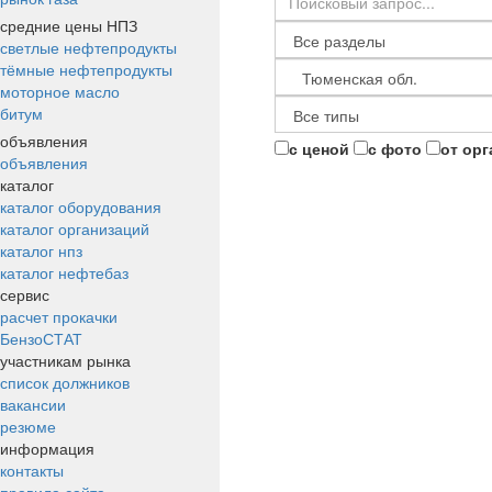
средние цены НПЗ
светлые нефтепродукты
тёмные нефтепродукты
моторное масло
битум
объявления
с ценой
с фото
от ор
объявления
каталог
каталог оборудования
каталог организаций
каталог нпз
каталог нефтебаз
сервис
расчет прокачки
БензоСТАТ
участникам рынка
список должников
вакансии
резюме
информация
контакты