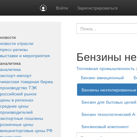
Войти
Зарегистрироваться
новости
новости отрасли
пресс-релизы
Бензины н
выставки и мероприятия
аналитика
Топливная промышленность
аналитика
экспорт-импорт
Бензин авиационный
Б
чикагская товарная биржа
производство ТЭК
Бензины неэтилированные
российский рынок
цены в регионах
Бензин для бытовых целей
средние цены
производителей
Бензин технологический А-
экспортные пошлины
розничные цены
Бензиновый компонент
внешнеторговые цены РФ
рынок газа