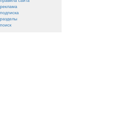
правила сайта
реклама
подписка
разделы
поиск