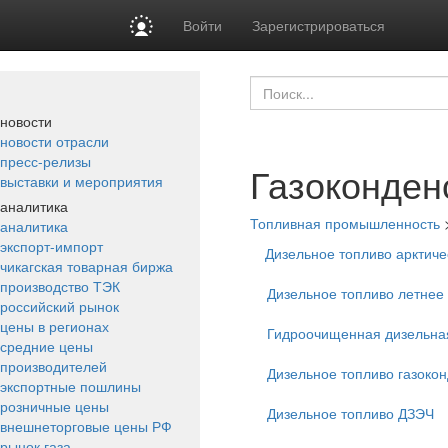
Войти
Зарегистрироваться
новости
новости отрасли
пресс-релизы
Газоконден
выставки и мероприятия
аналитика
Топливная промышленность
аналитика
экспорт-импорт
Дизельное топливо арктиче
чикагская товарная биржа
производство ТЭК
Дизельное топливо летнее
российский рынок
цены в регионах
Гидроочищенная дизельна
средние цены
производителей
Дизельное топливо газоко
экспортные пошлины
розничные цены
Дизельное топливо ДЗЭЧ
внешнеторговые цены РФ
рынок газа