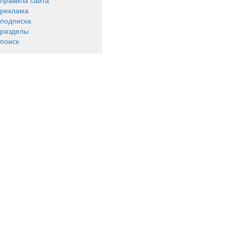
правила сайта
реклама
подписка
разделы
поиск