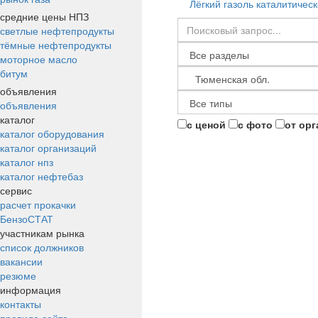
Лёгкий газоль каталитическ
средние цены НПЗ
светлые нефтепродукты
тёмные нефтепродукты
моторное масло
битум
объявления
объявления
каталог
с ценой
с фото
от ор
каталог оборудования
каталог организаций
каталог нпз
каталог нефтебаз
сервис
расчет прокачки
БензоСТАТ
участникам рынка
список должников
вакансии
резюме
информация
контакты