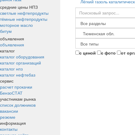
Лёгкий газоль каталитическ
средние цены НПЗ
светлые нефтепродукты
тёмные нефтепродукты
моторное масло
битум
объявления
объявления
каталог
с ценой
с фото
от ор
каталог оборудования
каталог организаций
каталог нпз
каталог нефтебаз
сервис
расчет прокачки
БензоСТАТ
участникам рынка
список должников
вакансии
резюме
информация
контакты