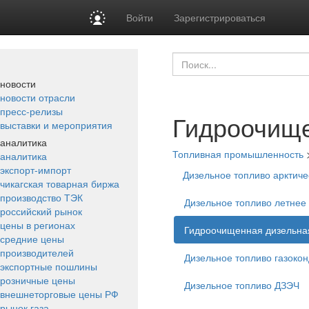
Войти
Зарегистрироваться
новости
новости отрасли
пресс-релизы
Гидроочище
выставки и мероприятия
аналитика
Топливная промышленность
аналитика
экспорт-импорт
Дизельное топливо арктиче
чикагская товарная биржа
производство ТЭК
Дизельное топливо летнее
российский рынок
цены в регионах
Гидроочищенная дизельна
средние цены
производителей
Дизельное топливо газоко
экспортные пошлины
розничные цены
Дизельное топливо ДЗЭЧ
внешнеторговые цены РФ
рынок газа