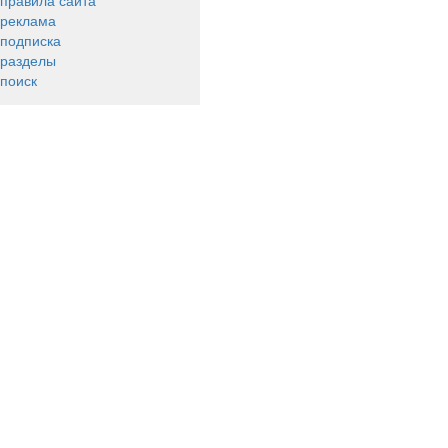
правила сайта
реклама
подписка
разделы
поиск