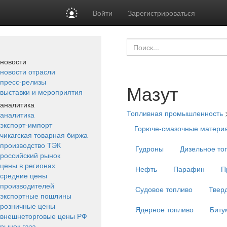
Войти
Зарегистрироваться
новости
новости отрасли
пресс-релизы
Мазут
выставки и мероприятия
аналитика
Топливная промышленность
аналитика
экспорт-импорт
Горюче-смазочные матери
чикагская товарная биржа
производство ТЭК
Гудроны
Дизельное то
российский рынок
цены в регионах
Нефть
Парафин
П
средние цены
производителей
Судовое топливо
Твер
экспортные пошлины
розничные цены
Ядерное топливо
Биту
внешнеторговые цены РФ
рынок газа