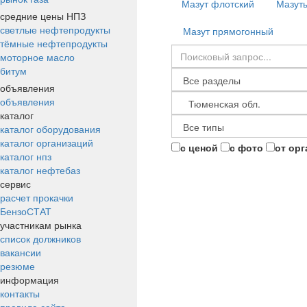
Мазут флотский
Мазут
средние цены НПЗ
светлые нефтепродукты
Мазут прямогонный
тёмные нефтепродукты
моторное масло
битум
объявления
объявления
каталог
каталог оборудования
каталог организаций
с ценой
с фото
от ор
каталог нпз
каталог нефтебаз
сервис
расчет прокачки
БензоСТАТ
участникам рынка
список должников
вакансии
резюме
информация
контакты