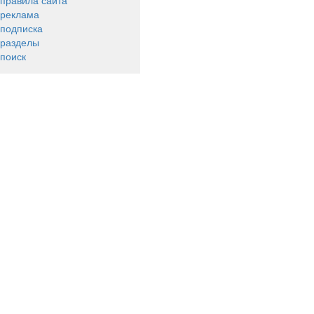
правила сайта
реклама
подписка
разделы
поиск