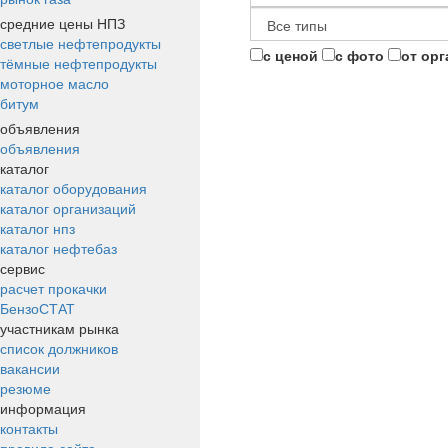
средние цены НПЗ
светлые нефтепродукты
с ценой
с фото
от ор
тёмные нефтепродукты
моторное масло
битум
объявления
объявления
каталог
каталог оборудования
каталог организаций
каталог нпз
каталог нефтебаз
сервис
расчет прокачки
БензоСТАТ
участникам рынка
список должников
вакансии
резюме
информация
контакты