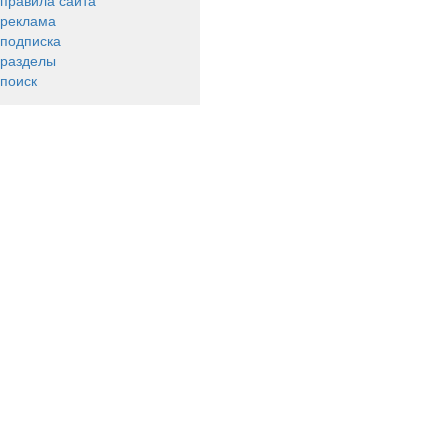
правила сайта
реклама
подписка
разделы
поиск