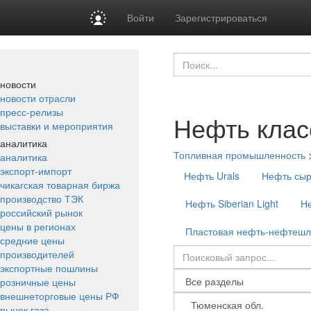
Войти
Зарегистрироваться
новости
новости отрасли
пресс-релизы
Нефть клас
выставки и мероприятия
аналитика
Топливная промышленность
аналитика
экспорт-импорт
Нефть Urals
Нефть сы
чикагская товарная биржа
производство ТЭК
Нефть Siberian Light
Не
российский рынок
цены в регионах
Пластовая нефть-нефтеш
средние цены
производителей
экспортные пошлины
розничные цены
внешнеторговые цены РФ
рынок газа