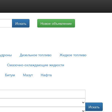
луги
Искать
Новое объявление
айте
удроны
Дизельное топливо
Жидкое топливо
Смазочно-охлаждающие жидкости
Битум
Мазут
Нафта
Искать