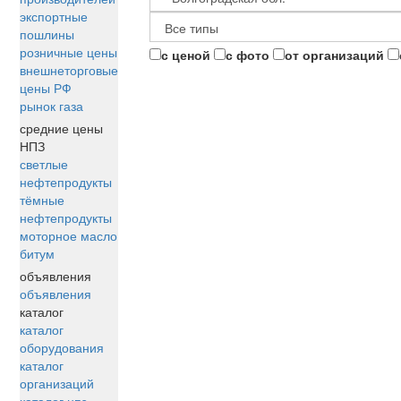
экспортные
пошлины
розничные цены
с ценой
с фото
от организаций
внешнеторговые
цены РФ
рынок газа
средние цены
НПЗ
светлые
нефтепродукты
тёмные
нефтепродукты
моторное масло
битум
объявления
объявления
каталог
каталог
оборудования
каталог
организаций