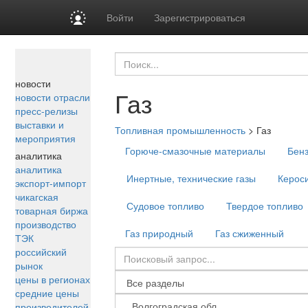
Войти
Зарегистрироваться
новости
Газ
новости отрасли
пресс-релизы
выставки и
Топливная промышленность
>
Газ
мероприятия
Горюче-смазочные материалы
Бен
аналитика
аналитика
Инертные, технические газы
Керос
экспорт-импорт
чикагская
Судовое топливо
Твердое топливо
товарная биржа
производство
Газ природный
Газ сжиженный
ТЭК
российский
рынок
цены в регионах
средние цены
производителей