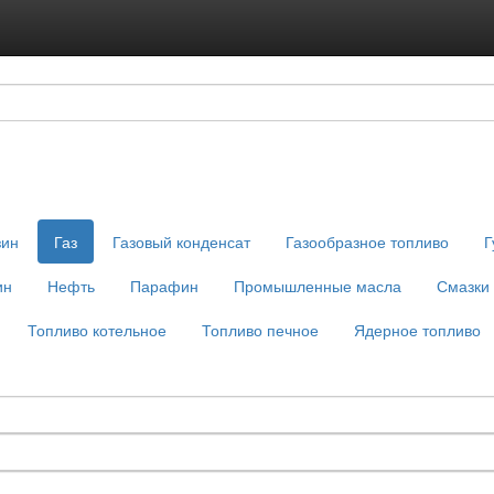
Подписка на ус
Реклама на с
зин
Газ
Газовый конденсат
Газообразное топливо
Г
ин
Нефть
Парафин
Промышленные масла
Смазки
Топливо котельное
Топливо печное
Ядерное топливо