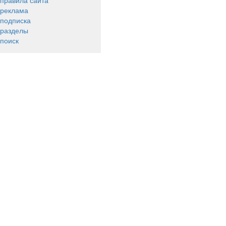
правила сайта
реклама
подписка
разделы
поиск