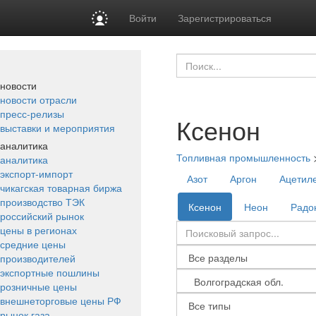
Войти
Зарегистрироваться
новости
новости отрасли
пресс-релизы
Ксенон
выставки и мероприятия
аналитика
Топливная промышленность
аналитика
экспорт-импорт
Азот
Аргон
Ацетил
чикагская товарная биржа
производство ТЭК
Ксенон
Неон
Радо
российский рынок
цены в регионах
средние цены
производителей
экспортные пошлины
розничные цены
внешнеторговые цены РФ
рынок газа