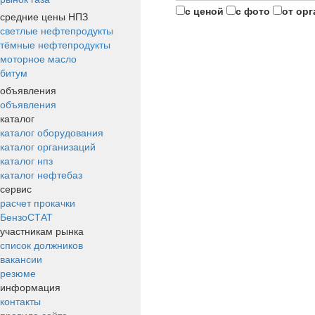
с ценой
с фото
от ор
средние цены НПЗ
светлые нефтепродукты
тёмные нефтепродукты
моторное масло
битум
объявления
объявления
каталог
каталог оборудования
каталог организаций
каталог нпз
каталог нефтебаз
сервис
расчет прокачки
БензоСТАТ
участникам рынка
список должников
вакансии
резюме
информация
контакты