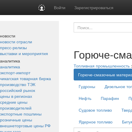
Войти
Зарегистрироваться
новости
новости отрасли
пресс-релизы
Горюче-см
выставки и мероприятия
аналитика
Топливная промышленность
аналитика
экспорт-импорт
Горюче-смазочные матери
чикагская товарная биржа
производство ТЭК
Гудроны
Дизельное то
российский рынок
цены в регионах
Нефть
Парафин
П
средние цены
производителей
Судовое топливо
Твер
экспортные пошлины
розничные цены
Ядерное топливо
Биту
внешнеторговые цены РФ
рынок газа