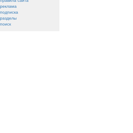
правила сайта
реклама
подписка
разделы
поиск