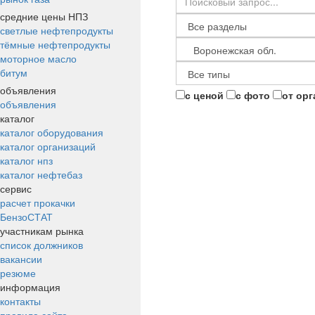
средние цены НПЗ
светлые нефтепродукты
тёмные нефтепродукты
моторное масло
битум
объявления
с ценой
с фото
от ор
объявления
каталог
каталог оборудования
каталог организаций
каталог нпз
каталог нефтебаз
сервис
расчет прокачки
БензоСТАТ
участникам рынка
список должников
вакансии
резюме
информация
контакты