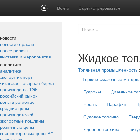
Войти
Зарегистрироваться
новости
новости отрасли
пресс-релизы
Жидкое топ
выставки и мероприятия
аналитика
Топливная промышленность
аналитика
экспорт-импорт
Горюче-смазочные матери
чикагская товарная биржа
производство ТЭК
Гудроны
Дизельное то
российский рынок
цены в регионах
Нефть
Парафин
П
средние цены
производителей
Судовое топливо
Твер
экспортные пошлины
розничные цены
Ядерное топливо
Биту
внешнеторговые цены РФ
рынок газа