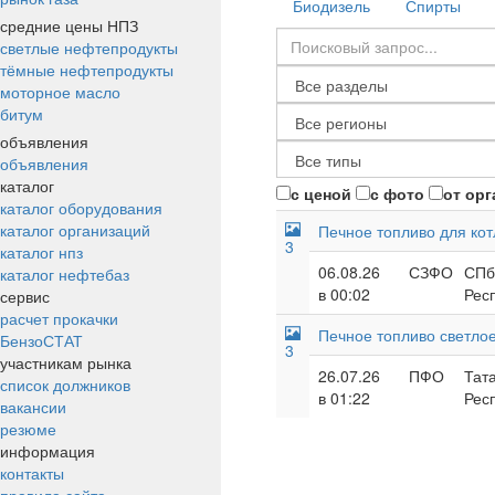
Биодизель
Спирты
средние цены НПЗ
светлые нефтепродукты
тёмные нефтепродукты
моторное масло
битум
объявления
объявления
каталог
с ценой
с фото
от ор
каталог оборудования
каталог организаций
Печное топливо для кот
3
каталог нпз
06.08.26
СЗФО
СПб
каталог нефтебаз
в 00:02
Респ
сервис
расчет прокачки
Печное топливо светлое
БензоСТАТ
3
участникам рынка
26.07.26
ПФО
Тата
список должников
в 01:22
Респ
вакансии
резюме
информация
контакты