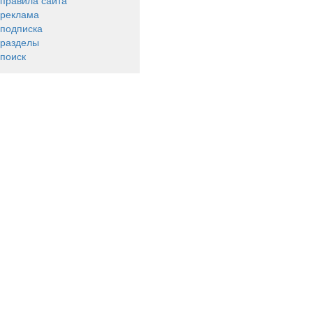
правила сайта
реклама
подписка
разделы
поиск