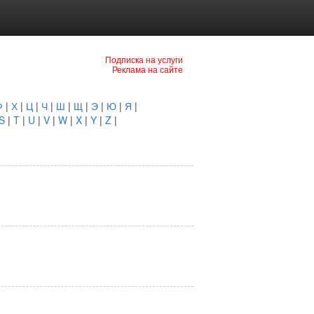
Подписка на услуги
Реклама на сайте
Ф
|
Х
|
Ц
|
Ч
|
Ш
|
Щ
|
Э
|
Ю
|
Я
|
S
|
T
|
U
|
V
|
W
|
X
|
Y
|
Z
|