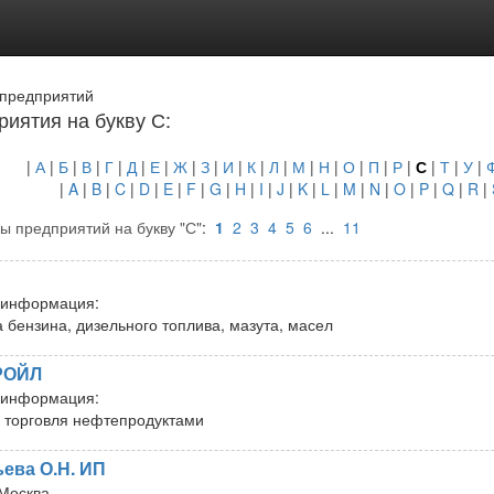
 предприятий
иятия на букву С:
|
А
|
Б
|
В
|
Г
|
Д
|
Е
|
Ж
|
З
|
И
|
К
|
Л
|
М
|
Н
|
О
|
П
|
Р
|
С
|
Т
|
У
|
|
A
|
B
|
C
|
D
|
E
|
F
|
G
|
H
|
I
|
J
|
K
|
L
|
M
|
N
|
O
|
P
|
Q
|
R
|
ы предприятий на букву "С"
:
1
2
3
4
5
6
...
11
н
 информация:
 бензина, дизельного топлива, мазута, масел
РОЙЛ
 информация:
 торговля нефтепродуктами
ева О.Н. ИП
Москва