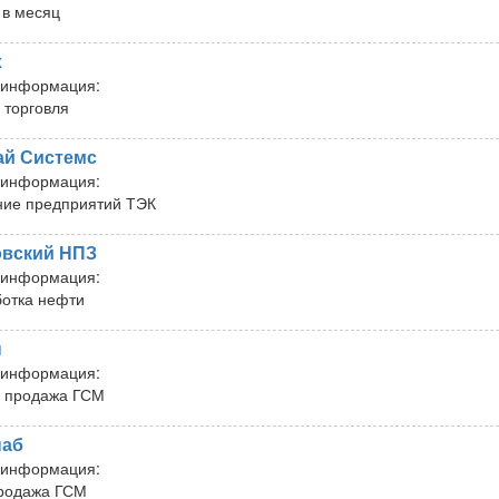
 в месяц
х
 информация:
 торговля
ай Системс
 информация:
ие предприятий ТЭК
овский НПЗ
 информация:
отка нефти
н
 информация:
 продажа ГСМ
наб
 информация:
родажа ГСМ