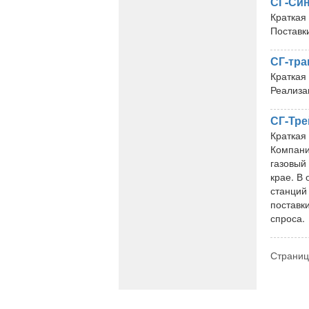
СГ-Син
Краткая
Поставк
СГ-тра
Краткая
Реализа
СГ-Тре
Краткая
Компани
газовый
крае. В
станций
поставк
спроса.
Страниц