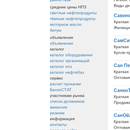
Виды де
средние цены НПЗ
светлые нефтепродукты
Савин
тёмные нефтепродукты
Краткая
моторное масло
Жилищно
битум
объявления
СамСи
объявления
Краткая
каталог
Купля-п
каталог оборудования
каталог организаций
Сан П
каталог нпз
Краткая
каталог нефтебаз
Оптовая
сервис
расчет прокачки
БензоСТАТ
Санко
участникам рынка
Краткая
список должников
Продажа
вакансии
резюме
СанОй
информация
Краткая
контакты
Оптовая