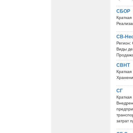
СБОР
Краткая
Реализа
СВ-Не
Регион:
Виды де
Продажа
СВНТ
Краткая
Хранени
СГ
Краткая
Внедрен
предпри
транспо
затрат 