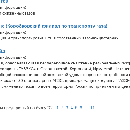
тез
 информация:
и сжиженных газов
нс (Коробковский филиал по транспорту газа)
 информация:
ция и транспортировка СУГ в собственных вагонах-цистернах
йд
 информация:
я, обеспечивающая бесперебойное снабжение региональных газор
 холдинг «ГАЗЭКС» в Свердловской, Курганской, Иркутской, Читинс
 общей сложности нашей компанией удовлетворяются потребности 
 и около 120 стационарных АГЗС, принадлежащих холдингу "ГАЗЭК
и сжиженных газов по всей территории России по приемлемым цен
ы предприятий на букву "С"
:
1
2
3
4
5
6
...
11