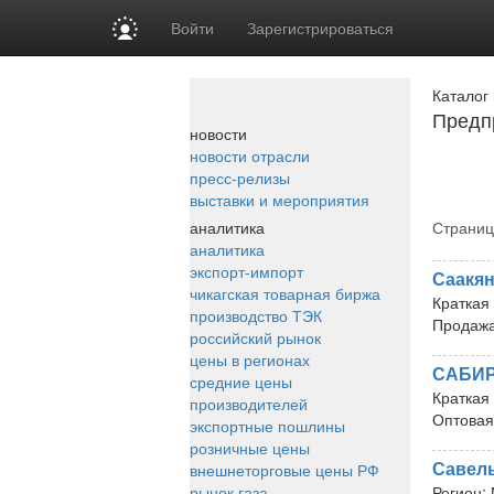
Войти
Зарегистрироваться
Каталог
Предпр
новости
новости отрасли
пресс-релизы
выставки и мероприятия
аналитика
Страниц
аналитика
экспорт-импорт
Саакя
чикагская товарная биржа
Краткая
производство ТЭК
Продажа
российский рынок
цены в регионах
САБИ
средние цены
Краткая
производителей
Оптовая
экспортные пошлины
розничные цены
Савель
внешнеторговые цены РФ
рынок газа
Регион: