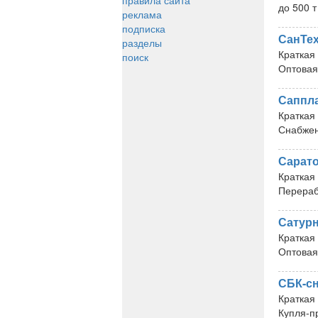
правила сайта
до 500 т
реклама
подписка
СанТе
разделы
Краткая
поиск
Оптовая
Саппл
Краткая
Снабжен
Сарат
Краткая
Перераб
Сатур
Краткая
Оптовая
СБК-с
Краткая
Купля-п