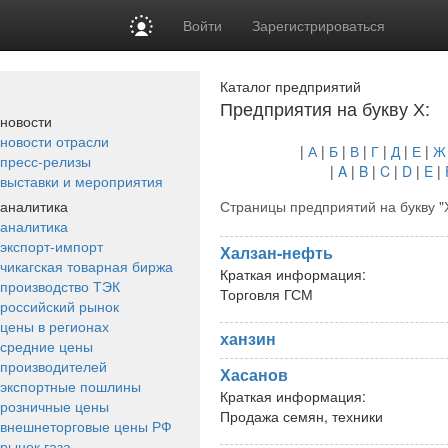
Войти
Зарегистрироваться
Каталог предприятий
Предприятия на букву Х:
новости
новости отрасли
|
А
|
Б
|
В
|
Г
|
Д
|
Е
|
Ж
пресс-релизы
|
A
|
B
|
C
|
D
|
E
|
выставки и мероприятия
аналитика
Страницы предприятий на букву "
аналитика
экспорт-импорт
Халзан-нефть
чикагская товарная биржа
Краткая информация:
производство ТЭК
Торговля ГСМ
российский рынок
цены в регионах
ханзин
средние цены
производителей
Хасанов
экспортные пошлины
Краткая информация:
розничные цены
Продажа семян, техники
внешнеторговые цены РФ
рынок газа