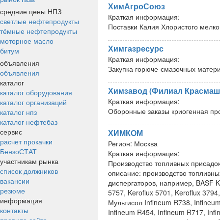
ХимАгроСоюз
средние цены НПЗ
Краткая информация:
светлые нефтепродукты
Поставки Калия Хлористого мелко
тёмные нефтепродукты
моторное масло
Химгазресурс
битум
Краткая информация:
объявления
Закупка горюче-смазочных матер
объявления
каталог
Химзавод (Филиал Красмаш
каталог оборудования
Краткая информация:
каталог организаций
Оборонные заказы криогенная пр
каталог нпз
каталог нефтебаз
сервис
ХИМКОМ
расчет прокачки
Регион:
Москва
БензоСТАТ
Краткая информация:
участникам рынка
Производство топливных присадо
список должников
описание: производство топливны
вакансии
диспергаторов, например, BASF Kero
резюме
5757, Keroflux 5701, Keroflux 3794,
информация
Мультисол Infineum R738, Infineum
контакты
Infineum R454, Infineum R717, Infi