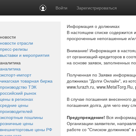
Войти
Зарегистрироваться
Информация о должниках
В настоящем списке содержится и
новости
просроченные непогашенные и/ил
новости отрасли
пресс-релизы
Внимание!
Информация в настоящи
выставки и мероприятия
от организаций-кредиторов в соот
аналитика
на основе заявок, заполненных п
аналитика
экспорт-импорт
Полученная по Заявке информаци
чикагская товарная биржа
должниках "Долги Онлайн", из кот
производство ТЭК
www.furazh.ru, www.MetalTorg.Ru, pr
российский рынок
цены в регионах
В случае погашения внесенного до
средние цены
погашения долга, для чего ему с
производителей
экспортные пошлины
Предупреждение!
Вся информация
розничные цены
Организации-заявители, направл
внешнеторговые цены РФ
работе со "Списком должников" в 
рынок газа