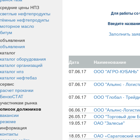
средние цены НПЗ
светлые нефтепродукты
Для работы со
тёмные нефтепродукты
Введите названи
моторное масло
битум
Заполнить заяв
объявления
объявления
каталог
каталог оборудования
Дата
Наименование
каталог организаций
каталог нпз
07.06.17
ООО "АГРО-КУБАНЬ"
каталог нефтебаз
сервис
07.06.17
ООО "Альянс - Логист
расчет прокачки
БензоСТАТ
07.06.17
ООО "Глобал - Трейди
участникам рынка
список должников
06.06.17
ООО "Альянс-Логисти
вакансии
26.05.17
ООО "Торговый дом Б
резюме
19.05.17
ОАО "Залесье"
информация
контакты
18.05.17
ОАО «Саратовский ко