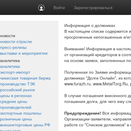
Войти
Зарегистрироваться
Информация о должниках
В настоящем списке содержится и
новости
просроченные непогашенные и/ил
новости отрасли
пресс-релизы
Внимание!
Информация в настоящи
выставки и мероприятия
от организаций-кредиторов в соот
аналитика
на основе заявок, заполненных п
аналитика
экспорт-импорт
Полученная по Заявке информаци
чикагская товарная биржа
должниках "Долги Онлайн", из кот
производство ТЭК
www.furazh.ru, www.MetalTorg.Ru, pr
российский рынок
цены в регионах
В случае погашения внесенного до
средние цены
погашения долга, для чего ему с
производителей
экспортные пошлины
Предупреждение!
Вся информация
розничные цены
Организации-заявители, направл
внешнеторговые цены РФ
работе со "Списком должников" в 
рынок газа