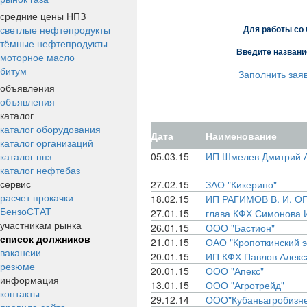
средние цены НПЗ
светлые нефтепродукты
Для работы со
тёмные нефтепродукты
Введите названи
моторное масло
битум
Заполнить заяв
объявления
объявления
каталог
каталог оборудования
Дата
Наименование
каталог организаций
каталог нпз
05.03.15
ИП Шмелев Дмитрий 
каталог нефтебаз
сервис
27.02.15
ЗАО "Кикерино"
расчет прокачки
18.02.15
ИП РАГИМОВ В. И. О
БензоСТАТ
27.01.15
глава КФХ Симонова 
участникам рынка
26.01.15
ООО "Бастион"
список должников
21.01.15
ОАО "Кропоткинский э
вакансии
20.01.15
ИП КФХ Павлов Алекс
резюме
20.01.15
ООО "Апекс"
информация
13.01.15
ООО "Агротрейд"
контакты
29.12.14
ООО"Кубаньагробизне