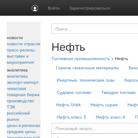
Войти
Зарегистрироваться
новости
Нефть
новости отрасли
пресс-релизы
выставки и
Топливная промышленность
>
Нефть
мероприятия
Горюче-смазочные материалы
Бен
аналитика
аналитика
Инертные, технические газы
Керос
экспорт-импорт
чикагская
Судовое топливо
Твердое топливо
товарная биржа
производство
Нефть Urals
Нефть сырая
Нефт
ТЭК
российский
Нефть класс 3
Нефть класс 4
П
рынок
цены в регионах
средние цены
производителей