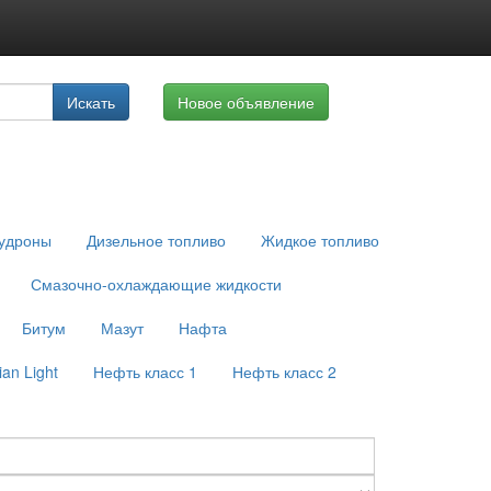
луги
Искать
Новое объявление
айте
удроны
Дизельное топливо
Жидкое топливо
Смазочно-охлаждающие жидкости
Битум
Мазут
Нафта
an Light
Нефть класс 1
Нефть класс 2