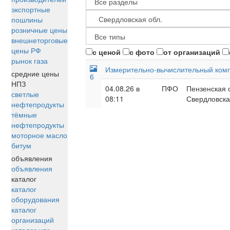
экспортные
пошлины
розничные цены
внешнеторговые
цены РФ
с ценой
с фото
от организаций
рынок газа
Измерительно-вычислительный комп
средние цены
6
НПЗ
04.08.26 в
ПФО
Пензенская 
светлые
08:11
Свердловска
нефтепродукты
тёмные
нефтепродукты
моторное масло
битум
объявления
объявления
каталог
каталог
оборудования
каталог
организаций