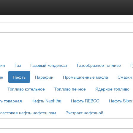
Подписка на ус
Реклама на с
зин
Газ
Газовый конденсат
Газообразное топливо
Г
ин
Нефть
Парафин
Промышленные масла
Смазки
Топливо котельное
Топливо печное
Ядерное топливо
ь товарная
Нефть Naphtha
Нефть REBCO
Нефть Siberi
ластовая нефть-нефтешлам
Экстракт нефтяной