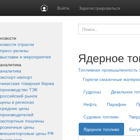
Войти
Зарегистрироваться
новости
новости отрасли
пресс-релизы
Ядерное то
выставки и мероприятия
аналитика
Топливная промышленность
аналитика
экспорт-импорт
Горюче-смазочные матери
чикагская товарная биржа
производство ТЭК
Гудроны
Дизельное то
российский рынок
цены в регионах
Нефть
Парафин
П
средние цены
производителей
Судовое топливо
Твер
экспортные пошлины
розничные цены
Ядерное топливо
Биту
внешнеторговые цены РФ
рынок газа