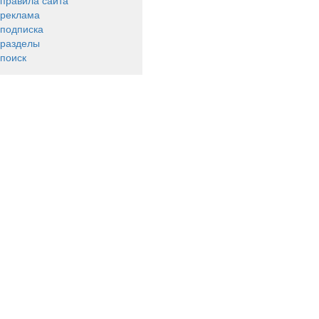
правила сайта
реклама
подписка
разделы
поиск