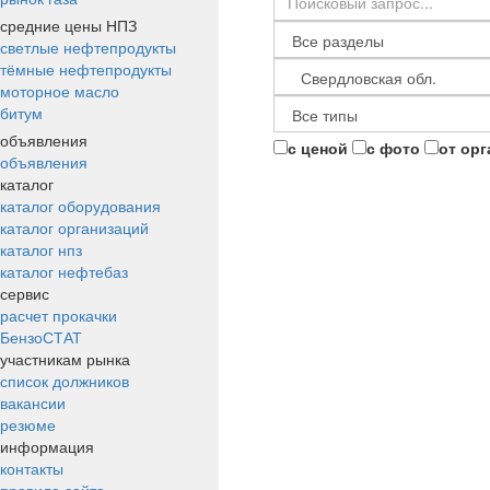
средние цены НПЗ
светлые нефтепродукты
тёмные нефтепродукты
моторное масло
битум
объявления
с ценой
с фото
от ор
объявления
каталог
каталог оборудования
каталог организаций
каталог нпз
каталог нефтебаз
сервис
расчет прокачки
БензоСТАТ
участникам рынка
список должников
вакансии
резюме
информация
контакты