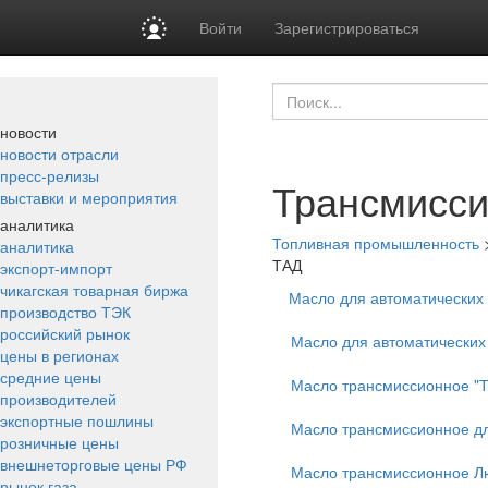
Войти
Зарегистрироваться
новости
новости отрасли
пресс-релизы
Трансмисси
выставки и мероприятия
аналитика
Топливная промышленность
аналитика
ТАД
экспорт-импорт
чикагская товарная биржа
Масло для автоматических 
производство ТЭК
российский рынок
Масло для автоматических
цены в регионах
средние цены
Масло трансмиссионное "Т
производителей
экспортные пошлины
Масло трансмиссионное д
розничные цены
внешнеторговые цены РФ
Масло трансмиссионное Л
рынок газа