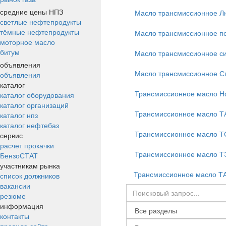
средние цены НПЗ
Масло трансмиссионное Л
светлые нефтепродукты
тёмные нефтепродукты
Масло трансмиссионное по
моторное масло
битум
Масло трансмиссионное си
объявления
Масло трансмиссионное С
объявления
каталог
Трансмиссионное масло Н
каталог оборудования
каталог организаций
Трансмиссионное масло Т
каталог нпз
каталог нефтебаз
Трансмиссионное масло Т
сервис
расчет прокачки
Трансмиссионное масло 
БензоСТАТ
участникам рынка
Трансмиссионное масло Т
список должников
вакансии
резюме
информация
контакты