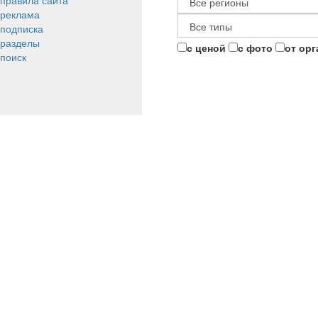
правила сайта
реклама
подписка
разделы
с ценой
с фото
от ор
поиск