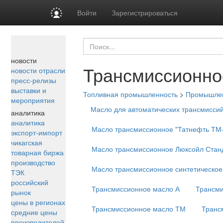
Войти
Зарегистрироваться
новости
Трансмиссионно
новости отрасли
пресс-релизы
выставки и
Топливная промышленность
>
Промышле
мероприятия
Масло для автоматических трансмиссий 
аналитика
аналитика
Масло трансмиссионное "Татнефть ТМ-
экспорт-импорт
чикагская
Масло трансмиссионное Люксойл Стан
товарная биржа
производство
Масло трансмиссионное синтетическое
ТЭК
российский
Трансмиссионное масло А
Трансми
рынок
цены в регионах
Трансмиссионное масло ТМ
Транс
средние цены
производителей