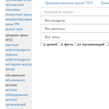
Трансмиссионное масло ТСП
Тран
экспортные
пошлины
розничные цены
внешнеторговые
цены РФ
рынок газа
средние цены
НПЗ
с ценой
с фото
от организаций
светлые
нефтепродукты
тёмные
нефтепродукты
моторное масло
битум
объявления
объявления
каталог
каталог
оборудования
каталог
организаций