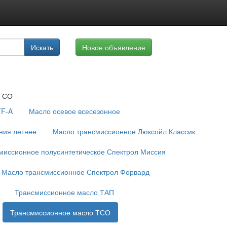
луги
Искать
Новое объявление
айте
 ТСО
TF-A
Масло осевое всесезонное
ния летнее
Масло трансмиссионное Люксойл Классик
миссионное полусинтетическое Спектрол Миссия
Масло трансмиссионное Спектрол Форвард
Трансмиссионное масло ТАП
Трансмиссионное масло ТСО