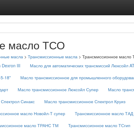
Подписка на ус
Реклама на с
е масло ТСО
нные масла
>
Трансмиссионные масла
>
Трансмиссионное масло
Dexron III
Масло для автоматических трансмиссий Люксойл A
5-18"
Масло трансмиссионное для промышленного оборудова
дарт
Масло трансмиссионное Люксойл Супер
Масло транс
 Спектрол Синакс
Масло трансмиссионное Спектрол Круиз
ссионное масло Новойл-Т супер
Трансмиссионное масло ТАД
миссионное масло ТРАНС ТМ
Трансмиссионное масло ТСгип