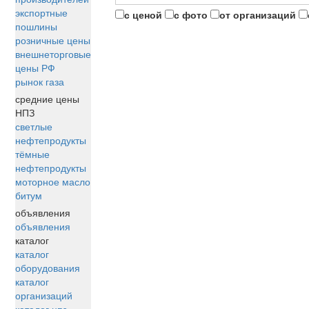
экспортные
с ценой
с фото
от организаций
пошлины
розничные цены
внешнеторговые
цены РФ
рынок газа
средние цены
НПЗ
светлые
нефтепродукты
тёмные
нефтепродукты
моторное масло
битум
объявления
объявления
каталог
каталог
оборудования
каталог
организаций