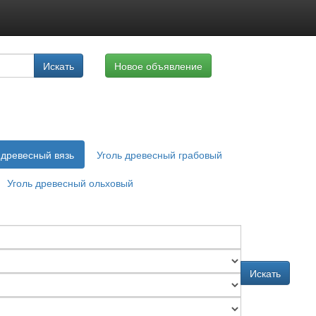
луги
Искать
Новое объявление
айте
 древесный вязь
Уголь древесный грабовый
Уголь древесный ольховый
Искать