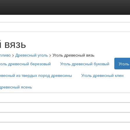
Подписка на ус
Реклама на с
 вязь
пливо
>
Древесный уголь
>
Уголь древесный вязь
голь древесный березовый
Уголь древесный буковый
Уголь
евесный из твердых пород древесины
Уголь древесный клен
древесный ясень