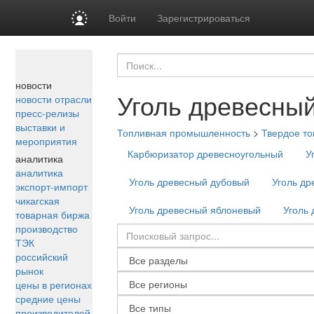
Войти
Зарегистрироваться
новости
Уголь древесный
новости отрасли
пресс-релизы
выставки и
Топливная промышленность
>
Твердое то
мероприятия
Карбюризатор древесноугольный
У
аналитика
аналитика
Уголь древесный дубовый
Уголь др
экспорт-импорт
чикагская
Уголь древесный яблоневый
Уголь 
товарная биржа
производство
ТЭК
российский
рынок
цены в регионах
средние цены
производителей