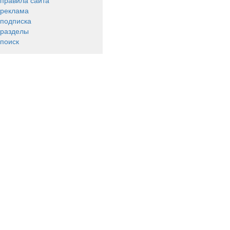
правила сайта
реклама
подписка
разделы
поиск