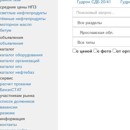
Гудрон СДБ 20/41
Гудр
средние цены НПЗ
светлые нефтепродукты
тёмные нефтепродукты
моторное масло
битум
объявления
объявления
каталог
с ценой
с фото
от ор
каталог оборудования
каталог организаций
каталог нпз
каталог нефтебаз
сервис
расчет прокачки
БензоСТАТ
участникам рынка
список должников
вакансии
резюме
информация
контакты