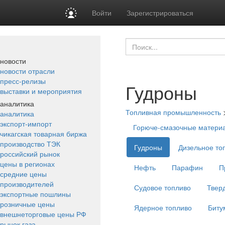
Войти
Зарегистрироваться
новости
новости отрасли
пресс-релизы
Гудроны
выставки и мероприятия
аналитика
Топливная промышленность
аналитика
экспорт-импорт
Горюче-смазочные матери
чикагская товарная биржа
производство ТЭК
Гудроны
Дизельное то
российский рынок
цены в регионах
Нефть
Парафин
П
средние цены
производителей
Судовое топливо
Твер
экспортные пошлины
розничные цены
Ядерное топливо
Биту
внешнеторговые цены РФ
рынок газа