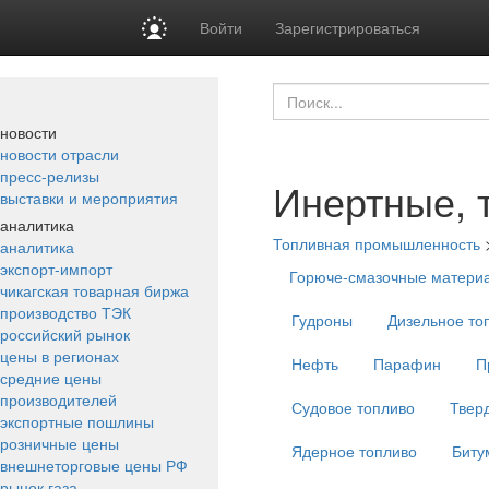
Войти
Зарегистрироваться
новости
новости отрасли
пресс-релизы
Инертные, 
выставки и мероприятия
аналитика
Топливная промышленность
аналитика
экспорт-импорт
Горюче-смазочные матери
чикагская товарная биржа
производство ТЭК
Гудроны
Дизельное то
российский рынок
цены в регионах
Нефть
Парафин
П
средние цены
производителей
Судовое топливо
Твер
экспортные пошлины
розничные цены
Ядерное топливо
Биту
внешнеторговые цены РФ
рынок газа