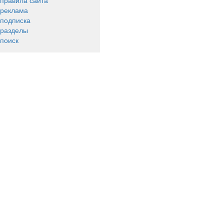
правила сайта
реклама
подписка
разделы
поиск