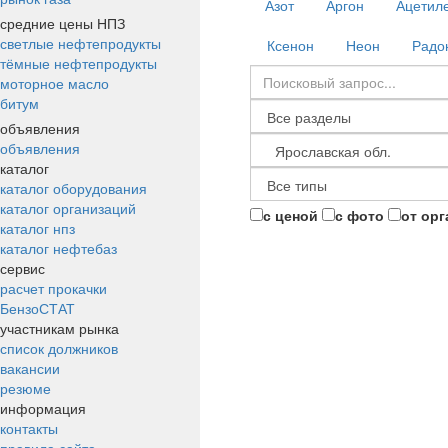
Азот
Аргон
Ацетил
средние цены НПЗ
светлые нефтепродукты
Ксенон
Неон
Радо
тёмные нефтепродукты
моторное масло
битум
объявления
объявления
каталог
каталог оборудования
каталог организаций
с ценой
с фото
от ор
каталог нпз
каталог нефтебаз
сервис
расчет прокачки
БензоСТАТ
участникам рынка
список должников
вакансии
резюме
информация
контакты