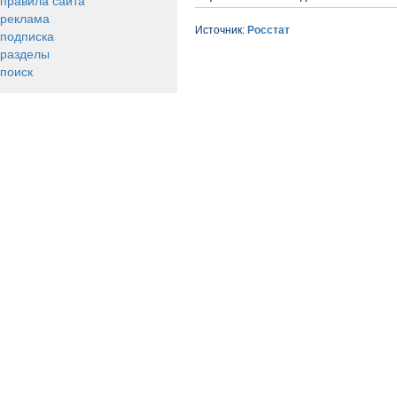
правила сайта
реклама
Источник:
Росстат
подписка
разделы
поиск