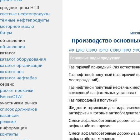
средние цены НПЗ
светлые нефтепродукты
тёмные нефтепродукты
моторное масло
битум
меся
объявления
Производство основных
объявления
РФ
ЦФО
СЗФО
ЮФО
СКФО
ПФО
УФ
каталог
каталог оборудования
Основные виды продукции
каталог организаций
Газ горючий природный (газ естествен
каталог нпз
Газ нефтяной попутный (газ горючий 
каталог нефтебаз
месторождений)
сервис
Газ нефтяной попутный нефтяных мес
расчет прокачки
сожженный на факельных установках
БензоСТАТ
Газ природный и попутный
участникам рынка
список должников
Жидкости тормозные для гидравлическ
антифризы и готовые антиобледените
вакансии
резюме
Смеси асфальтобетонные дорожные, 
асфальтобетон горячие
информация
контакты
Смеси асфальтобетонные дорожные, 
асфальтобетон холодные