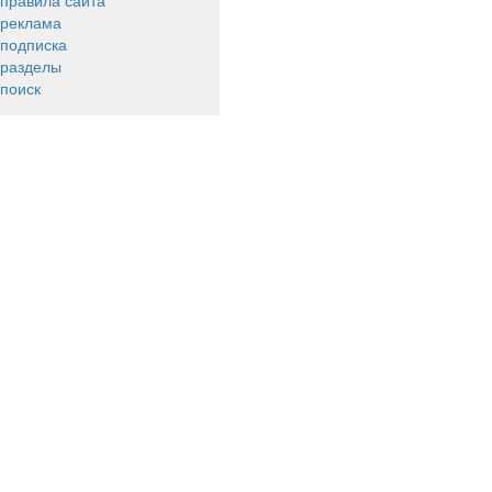
правила сайта
реклама
подписка
разделы
поиск