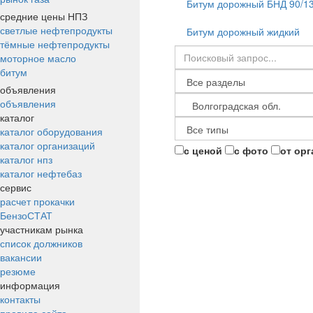
Битум дорожный БНД 90/1
средние цены НПЗ
светлые нефтепродукты
Битум дорожный жидкий
тёмные нефтепродукты
моторное масло
битум
объявления
объявления
каталог
каталог оборудования
каталог организаций
с ценой
с фото
от ор
каталог нпз
каталог нефтебаз
сервис
расчет прокачки
БензоСТАТ
участникам рынка
список должников
вакансии
резюме
информация
контакты