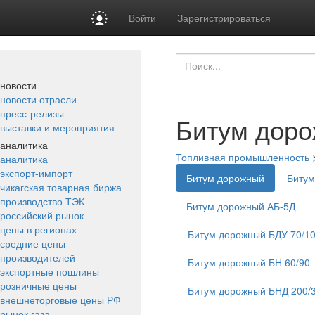
Войти
Зарегистрироваться
новости
новости отрасли
пресс-релизы
Битум дор
выставки и мероприятия
аналитика
Топливная промышленность
аналитика
экспорт-импорт
Битум дорожный
Битум
чикагская товарная биржа
производство ТЭК
Битум дорожный АБ-5Д
российский рынок
цены в регионах
Битум дорожный БДУ 70/1
средние цены
производителей
Битум дорожный БН 60/90
экспортные пошлины
розничные цены
Битум дорожный БНД 200/
внешнеторговые цены РФ
рынок газа