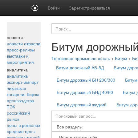
Войти
Зарегистрироваться
новости
Битум дорожный
новости отрасли
пресс-релизы
выставки и
Топливная промышленность
>
Битум
>
Би
мероприятия
Битум дорожный АБ-5Д
Битум доро
аналитика
аналитика
Битум дорожный БН 200/300
Битум
экспорт-импорт
чикагская
Битум дорожный БНД 40/60
Битум 
товарная биржа
производство
Битум дорожный жидкий
Битум до
ТЭК
российский
рынок
цены в регионах
средние цены
производителей