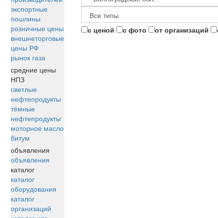
экспортные
пошлины
розничные цены
с ценой
с фото
от организаций
внешнеторговые
цены РФ
рынок газа
средние цены
НПЗ
светлые
нефтепродукты
тёмные
нефтепродукты
моторное масло
битум
объявления
объявления
каталог
каталог
оборудования
каталог
организаций