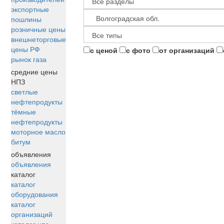
экспортные
пошлины
розничные цены
внешнеторговые
цены РФ
с ценой
с фото
от организаций
рынок газа
средние цены
НПЗ
светлые
нефтепродукты
тёмные
нефтепродукты
моторное масло
битум
объявления
объявления
каталог
каталог
оборудования
каталог
организаций