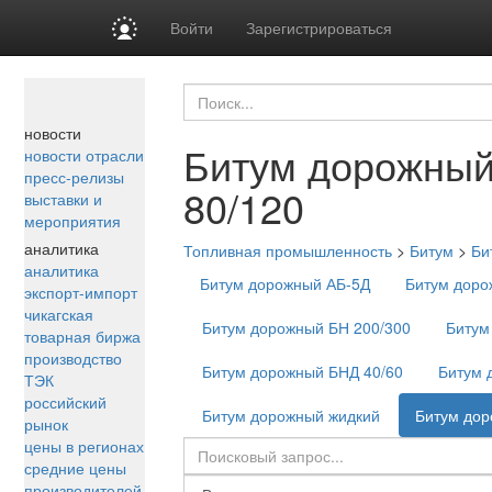
Войти
Зарегистрироваться
новости
Битум дорожны
новости отрасли
пресс-релизы
80/120
выставки и
мероприятия
аналитика
Топливная промышленность
>
Битум
>
Би
аналитика
Битум дорожный АБ-5Д
Битум доро
экспорт-импорт
чикагская
Битум дорожный БН 200/300
Битум
товарная биржа
производство
Битум дорожный БНД 40/60
Битум 
ТЭК
российский
Битум дорожный жидкий
Битум до
рынок
цены в регионах
средние цены
производителей