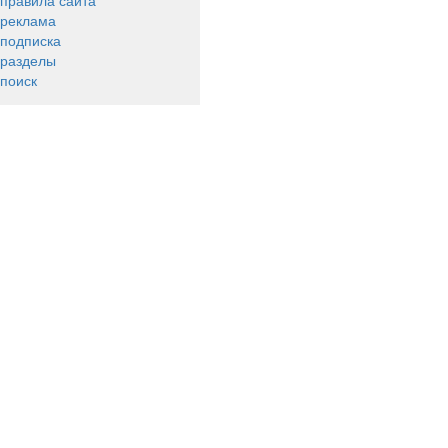
правила сайта
реклама
подписка
разделы
поиск