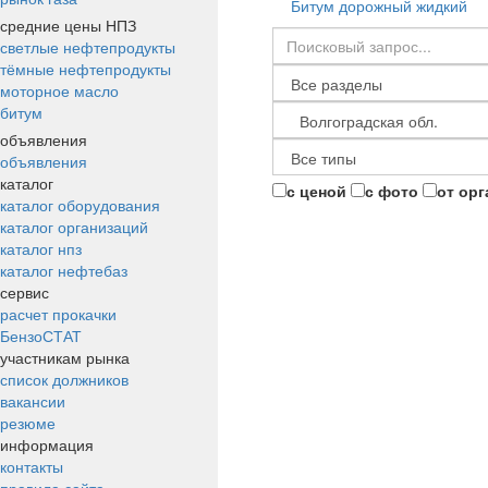
Битум дорожный жидкий
средние цены НПЗ
светлые нефтепродукты
тёмные нефтепродукты
моторное масло
битум
объявления
объявления
каталог
с ценой
с фото
от ор
каталог оборудования
каталог организаций
каталог нпз
каталог нефтебаз
сервис
расчет прокачки
БензоСТАТ
участникам рынка
список должников
вакансии
резюме
информация
контакты